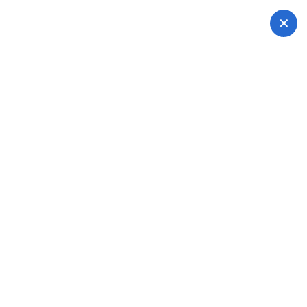
登录平台
✕
标签云列表
按标签聚合浏览相关文章
平台规则调整原因分析