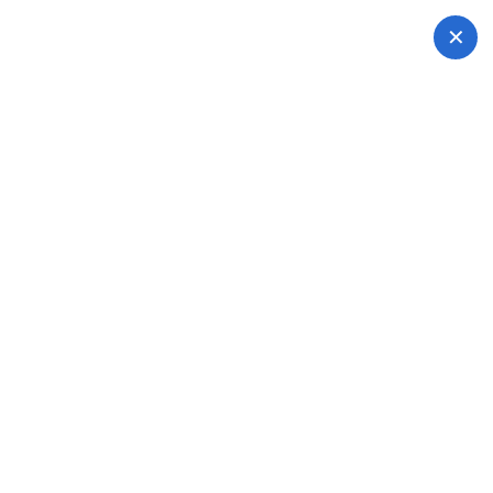
✕
育
资讯中心
联系我们
登录平台